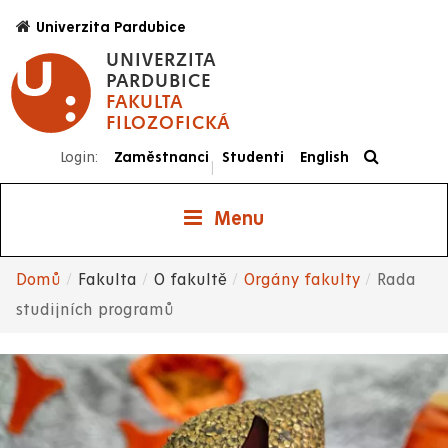
Přejít
Univerzita Pardubice
k
UNIVERZITA
hlavnímu
PARDUBICE
obsahu
FAKULTA
FILOZOFICKÁ
Login:
Zaměstnanci
Studenti
English
|
Menu
Domů
Fakulta
O fakultě
Orgány fakulty
Rada
Drobečková
studijních programů
navigace