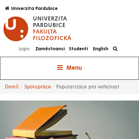
Přejít
Univerzita Pardubice
k
UNIVERZITA
hlavnímu
PARDUBICE
obsahu
FAKULTA
FILOZOFICKÁ
Login:
Zaměstnanci
Studenti
English
|
Menu
Domů
Spolupráce
Popularizace pro veřejnost
Drobečková
navigace