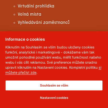
Virtuální prohlídka
Volná místa
Vyhledávání zaměstnanců
Informace o cookies
Kliknutím na Souhlasím se vším budou uloženy cookies
© 2023
Univerzita Pardubice
,
Studentská 95
,
funkční, analytické i marketingové - dokážeme vám tak
532 10
Pardubice 2
umožnit pohodlné používání webu, měřit funkčnost našeho
Telefon:
466 036 111, 466 036 112, 466 036 113
webu i vás cílit reklamou. Své preference můžete snadno
upravit kliknutím na Nastavení cookies. Kompletní politiku
si
,
Správce webu
RSS
můžete přečíst zde
.
ID datové schránky:
f5vj9hu
Prohlášení o přístupnosti
Souhlasím se vším
Nastavení cookies
CC BY-NC-ND 4.0 CZ