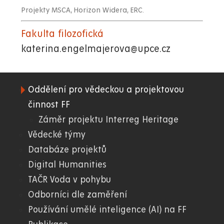
Projekty MSCA, Horizon Widera, ERC.
Fakulta filozofická
katerina.engelmajerova@upce.cz
Oddělení pro vědeckou a projektovou
06.
činnost FF
Záměr projektu Interreg Heritage
FF
Vědecké týmy
Databáze projektů
Digital Humanities
TAČR Voda v pohybu
Odborníci dle zaměření
Používání umělé inteligence (AI) na FF