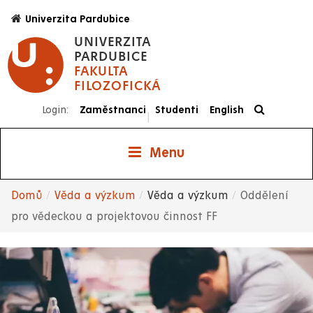
Přejít
Univerzita Pardubice
k
UNIVERZITA
hlavnímu
PARDUBICE
obsahu
FAKULTA
FILOZOFICKÁ
Login:
Zaměstnanci
Studenti
English
|
Menu
Domů
Věda a výzkum
Věda a výzkum
Oddělení
Drobečková
pro vědeckou a projektovou činnost FF
navigace