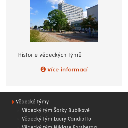
Historie vědeckých týmů
Více informací
Vědecké týmy
06.
Vědecký tým Šárky Bubíkové
Vědecký tým Laury Candiotto
FF
Vědecký tým Niklase Forsberga