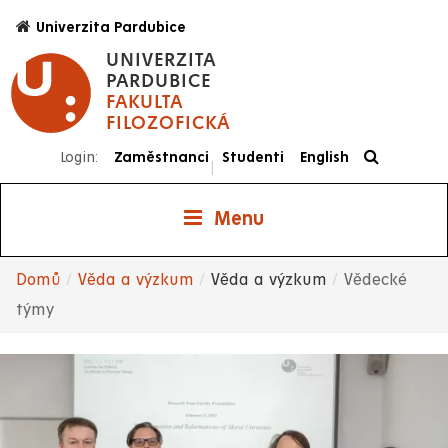
Přejít
Univerzita Pardubice
k
UNIVERZITA
hlavnímu
PARDUBICE
obsahu
FAKULTA
FILOZOFICKÁ
Login:
Zaměstnanci
Studenti
English
|
Menu
Domů
Věda a výzkum
Věda a výzkum
Vědecké
Drobečková
týmy
navigace