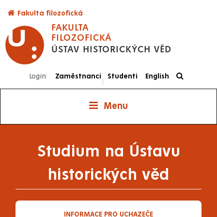
Přejít
Fakulta filozofická
k
FAKULTA
hlavnímu
FILOZOFICKÁ
obsahu
ÚSTAV HISTORICKÝCH VĚD
Login:
Zaměstnanci
Studenti
English
|
Menu
Studium na Ústavu
historických věd
INFORMACE PRO UCHAZEČE