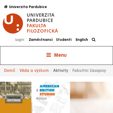
Přejít
Univerzita Pardubice
k
UNIVERZITA
hlavnímu
PARDUBICE
obsahu
FAKULTA
FILOZOFICKÁ
Login:
Zaměstnanci
Studenti
English
|
Menu
Domů
Věda a výzkum
Aktivity
Fakultní časopisy
Drobečková
navigace