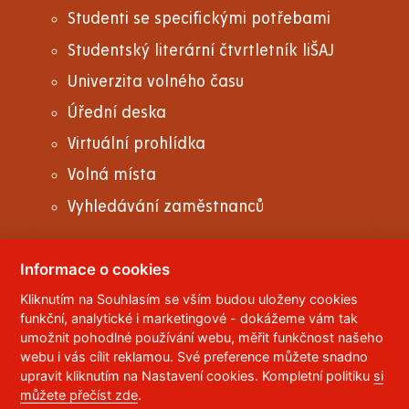
Studenti se specifickými potřebami
Studentský literární čtvrtletník liŠAJ
Univerzita volného času
Úřední deska
Virtuální prohlídka
Volná místa
Vyhledávání zaměstnanců
Informace o cookies
Kliknutím na Souhlasím se vším budou uloženy cookies
© 2023
Univerzita Pardubice
,
Studentská 95
,
funkční, analytické i marketingové - dokážeme vám tak
532 10
Pardubice 2
umožnit pohodlné používání webu, měřit funkčnost našeho
Telefon:
466 036 111, 466 036 112, 466 036 113
webu i vás cílit reklamou. Své preference můžete snadno
upravit kliknutím na Nastavení cookies. Kompletní politiku
si
,
Správce webu
RSS
můžete přečíst zde
.