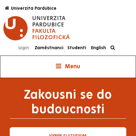
Přejít
Univerzita Pardubice
k
UNIVERZITA
hlavnímu
PARDUBICE
obsahu
FAKULTA
FILOZOFICKÁ
Login:
Zaměstnanci
Studenti
English
|
Menu
Zakousni se do
budoucnosti
VYBER SI STUDIUM