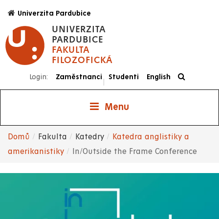
Přejít
Univerzita Pardubice
k
UNIVERZITA
hlavnímu
PARDUBICE
obsahu
FAKULTA
FILOZOFICKÁ
Login:
Zaměstnanci
Studenti
English
|
Menu
Domů
Fakulta
Katedry
Katedra anglistiky a
Drobečková
amerikanistiky
In/Outside the Frame Conference
navigace