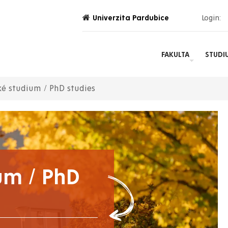
Univerzita Pardubice
Login:
FAKULTA
STUDI
ké studium / PhD studies
um / PhD