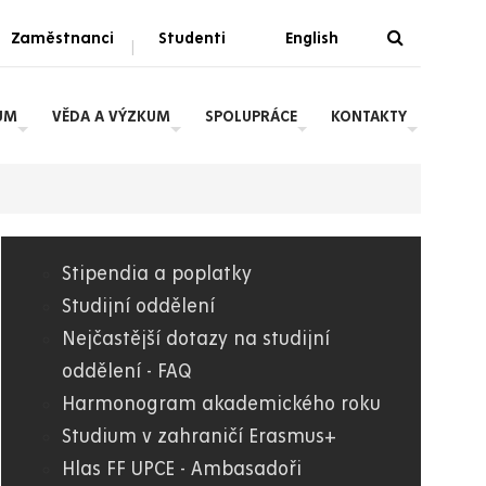
Zaměstnanci
Studenti
English
|
UM
VĚDA A VÝZKUM
SPOLUPRÁCE
KONTAKTY
Stipendia a poplatky
06.
Studijní oddělení
Nejčastější dotazy na studijní
FF
oddělení - FAQ
Harmonogram akademického roku
Studium v zahraničí Erasmus+
Hlas FF UPCE - Ambasadoři