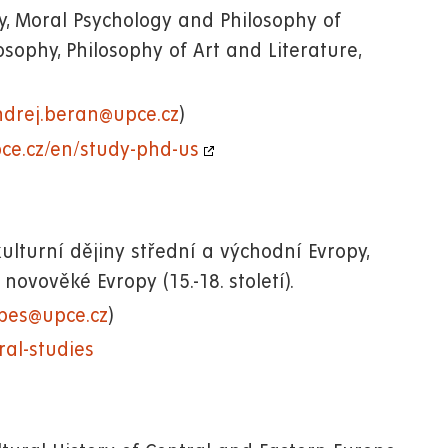
hy, Moral Psychology and Philosophy of
losophy, Philosophy of Art and Literature,
ndrej.beran@upce.cz
)
pce.cz/en/study-phd-us
kulturní dějiny střední a východní Evropy,
ovověké Evropy (15.-18. století).
ubes@upce.cz
)
oral-studies