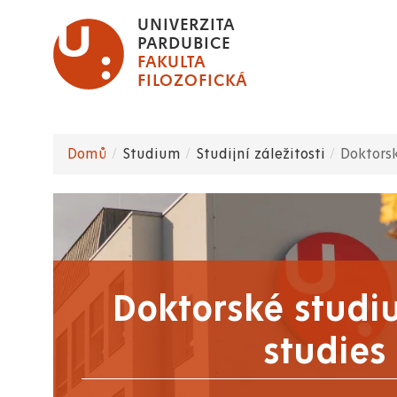
Přejít
UNIVERZITA
k
PARDUBICE
FAKULTA
hlavnímu
FILOZOFICKÁ
obsahu
Domů
Studium
Studijní záležitosti
Doktors
Drobečková
navigace
Doktorské studi
studies