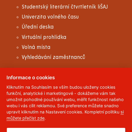
Studentský literární čtvrtletník liŠAJ
Univerzita volného času
Úřední deska
Virtuální prohlídka
Volná místa
Vyhledávání zaměstnanců
Informace o cookies
Kliknutím na Souhlasím se vším budou uloženy cookies
© 2023
Univerzita Pardubice
,
Studentská 95
,
funkční, analytické i marketingové - dokážeme vám tak
532 10
Pardubice 2
umožnit pohodlné používání webu, měřit funkčnost našeho
Telefon:
466 036 111, 466 036 112, 466 036 113
webu i vás cílit reklamou. Své preference můžete snadno
upravit kliknutím na Nastavení cookies. Kompletní politiku
si
,
Správce webu
RSS
můžete přečíst zde
.
ID datové schránky:
f5vj9hu
Prohlášení o přístupnosti