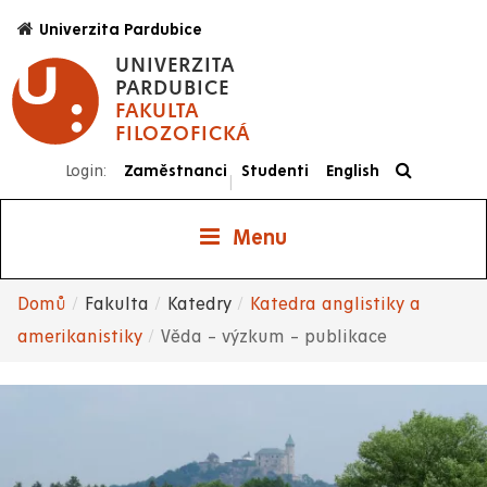
Přejít
Univerzita Pardubice
k
UNIVERZITA
hlavnímu
PARDUBICE
obsahu
FAKULTA
FILOZOFICKÁ
Login:
Zaměstnanci
Studenti
English
|
Menu
Domů
Fakulta
Katedry
Katedra anglistiky a
Drobečková
amerikanistiky
Věda – výzkum – publikace
navigace