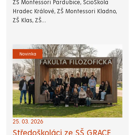
ZŠ Montessori Pardubice, ScioŠkola
Hradec Králové, ZŠ Montessori Kladno,
ZŠ Klas, ZŠ…
Novinka
25. 03. 2026
Středoškoláci ze SŠ GRACE