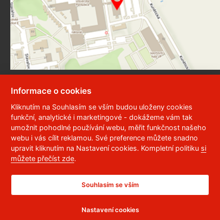
Informace o cookies
Služby
Kliknutím na Souhlasím se vším budou uloženy cookies
funkční, analytické i marketingové - dokážeme vám tak
Ubytování a stravování
umožnit pohodlné používání webu, měřit funkčnost našeho
webu i vás cílit reklamou. Své preference můžete snadno
Prodej odborné literatury a skript
upravit kliknutím na Nastavení cookies. Kompletní politiku
si
můžete přečíst zde
.
Knihovna
Univerzitní konferenční centrum
Souhlasím se vším
Sportovní aktivity
Vydavatelství
Nastavení cookies