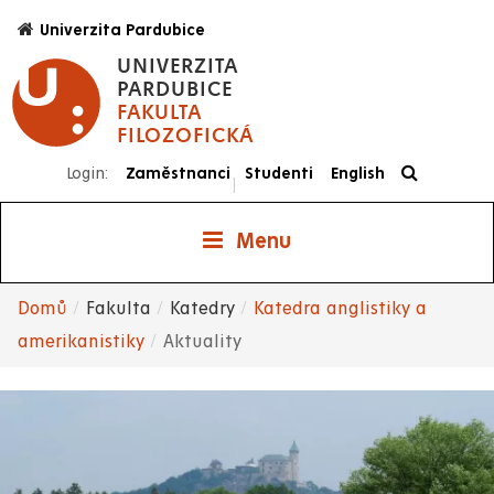
Přejít
Univerzita Pardubice
k
UNIVERZITA
hlavnímu
PARDUBICE
obsahu
FAKULTA
FILOZOFICKÁ
Login:
Zaměstnanci
Studenti
English
|
Menu
Domů
Fakulta
Katedry
Katedra anglistiky a
Drobečková
amerikanistiky
Aktuality
navigace