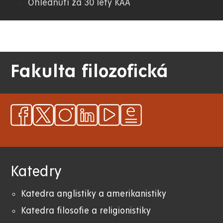
Ohlédnutí za 30 lety KAA
Fakulta filozofická
Katedry
Katedra anglistiky a amerikanistiky
K
atedra filosofie a religionistiky