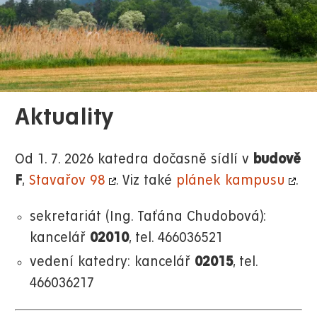
Aktuality
Od 1. 7. 2026 katedra dočasně sídlí v
budově
F
,
Stavařov 98
. Viz také
plánek kampusu
.
sekretariát (Ing. Taťána Chudobová):
kancelář
02010
, tel. 466036521
vedení katedry: kancelář
02015
, tel.
466036217