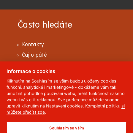
Často hledáte
Kontakty
Čaj o páté
Fakultní a partnerské školy
Informace o cookies
Pomoc a podpora v krizových situacích
Kliknutím na Souhlasím se vším budou uloženy cookies
Studenti se specifickými potřebami
funkční, analytické i marketingové - dokážeme vám tak
umožnit pohodlné používání webu, měřit funkčnost našeho
Studentský literární čtvrtletník liŠAJ
webu i vás cílit reklamou. Své preference můžete snadno
Univerzita volného času
upravit kliknutím na Nastavení cookies. Kompletní politiku
si
můžete přečíst zde
.
Úřední deska
Virtuální prohlídka
Souhlasím se vším