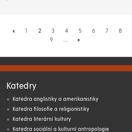
Page
1
Aktuální
2
Page
3
Page
4
Page
5
Page
6
Page
7
Page
8
stránka
Page
9
…
Katedry
Katedra anglistiky a amerikanistiky
K
atedra filosofie a religionistiky
Katedra literární kultury
Katedra sociální a kulturní antropologie