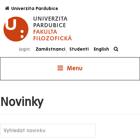
Přejít
Univerzita Pardubice
k
UNIVERZITA
hlavnímu
PARDUBICE
obsahu
FAKULTA
FILOZOFICKÁ
Login:
Zaměstnanci
Studenti
English
|
Menu
Novinky