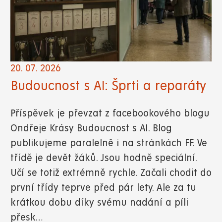
20. 07. 2026
Budoucnost s AI: Šprti a reparáty
Příspěvek je převzat z facebookového blogu
Ondřeje Krásy Budoucnost s AI. Blog
publikujeme paralelně i na stránkách FF. Ve
třídě je devět žáků. Jsou hodně speciální.
Učí se totiž extrémně rychle. Začali chodit do
první třídy teprve před pár lety. Ale za tu
krátkou dobu díky svému nadání a píli
přesk…