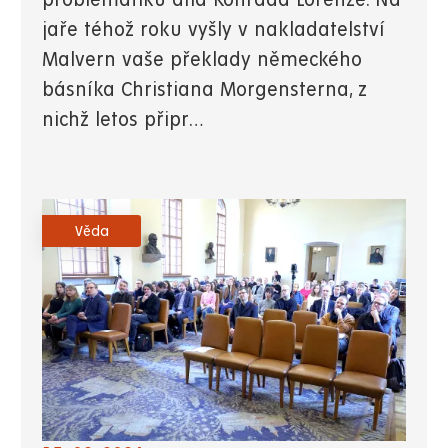
problematiku díla Konrada Lorenze. Na
jaře téhož roku vyšly v nakladatelství
Malvern vaše překlady německého
básníka Christiana Morgensterna, z
nichž letos připr…
Věda