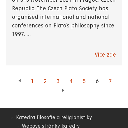
on 3–5 November 2021 in Prague, Czech
Republic. The Czech Plato Society has
organised international and national
conferences on Plato’s philosophy since
1997. …
Více zde
Page
1
Page
2
Page
3
Page
4
Page
5
Aktuální
6
Page
7
stránka
Katedra filosofie a religionistiky
06.
Webové stránky katedry