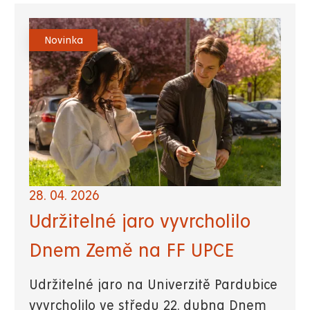
Novinka
28. 04. 2026
Udržitelné jaro vyvrcholilo
Dnem Země na FF UPCE
Udržitelné jaro na Univerzitě Pardubice
vyvrcholilo ve středu 22. dubna Dnem