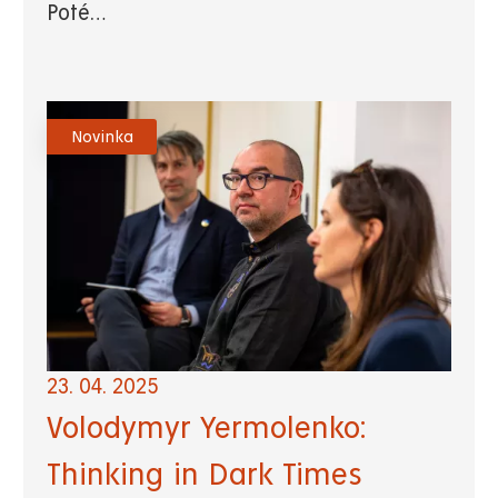
Poté…
Novinka
23. 04. 2025
Volodymyr Yermolenko:
Thinking in Dark Times