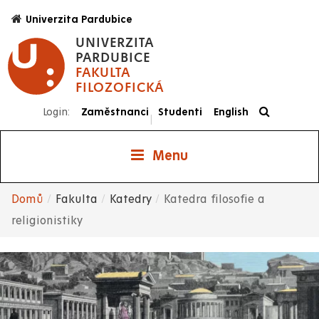
Přejít
Univerzita Pardubice
k
UNIVERZITA
hlavnímu
PARDUBICE
obsahu
FAKULTA
FILOZOFICKÁ
Login:
Zaměstnanci
Studenti
English
|
Menu
Domů
Fakulta
Katedry
Katedra filosofie a
Drobečková
religionistiky
navigace