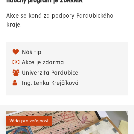
naučný program je ZDARMA
.
Akce se koná za podpory Pardubického
kraje.
Náš tip
Akce je zdarma
Univerzita Pardubice
Ing. Lenka Krejčíková
Věda pro veřejnost