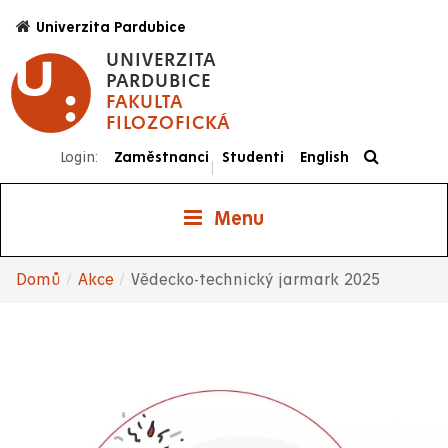
Přejít
Univerzita Pardubice
k
UNIVERZITA
hlavnímu
PARDUBICE
obsahu
FAKULTA
FILOZOFICKÁ
Login:
Zaměstnanci
Studenti
English
|
Menu
Domů
Akce
Vědecko-technický jarmark 2025
Drobečková
navigace