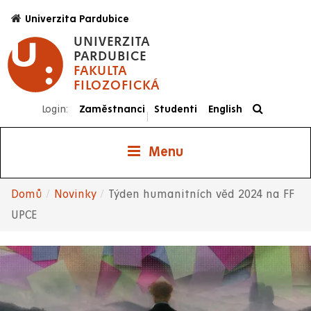
Přejít
Univerzita Pardubice
k
UNIVERZITA
hlavnímu
PARDUBICE
obsahu
FAKULTA
FILOZOFICKÁ
Login:
Zaměstnanci
Studenti
English
|
Menu
Domů
Novinky
Týden humanitních věd 2024 na FF
Drobečková
UPCE
navigace