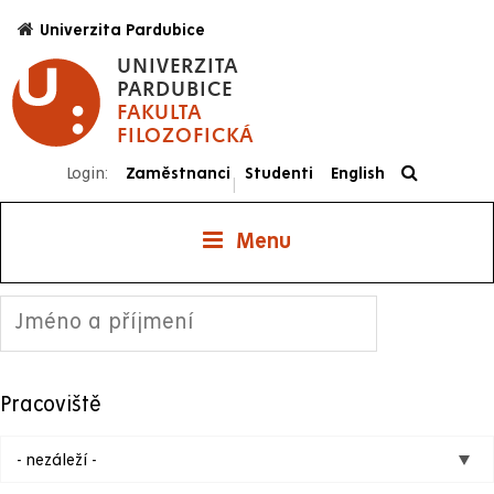
Přejít
Univerzita Pardubice
k
UNIVERZITA
hlavnímu
PARDUBICE
obsahu
FAKULTA
FILOZOFICKÁ
Login:
Zaměstnanci
Studenti
English
|
Menu
Pracoviště