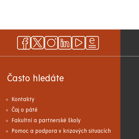
Často hledáte
Kontakty
Čaj o páté
Fakultní a partnerské školy
Pomoc a podpora v krizových situacích