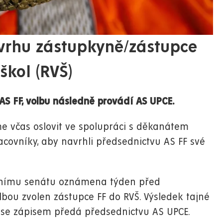
vrhu zástupkyně/zástupce
škol (RVŠ)
AS FF, volbu následně provádí AS UPCE.
 včas oslovit ve spolupráci s děkanátem
covníky, aby navrhli předsednictvu AS FF své
nímu senátu oznámena týden před
bou zvolen zástupce FF do RVŠ. Výsledek tajné
u se zápisem předá předsednictvu AS UPCE.