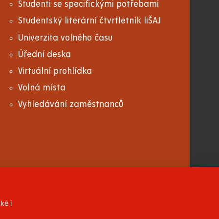
Studenti se specifickými potřebami
Studentský literární čtvrtletník liŠAJ
Univerzita volného času
Úřední deska
Virtuální prohlídka
Volná místa
Vyhledávání zaměstnanců
ké i
CC BY-NC-ND 4.0 CZ