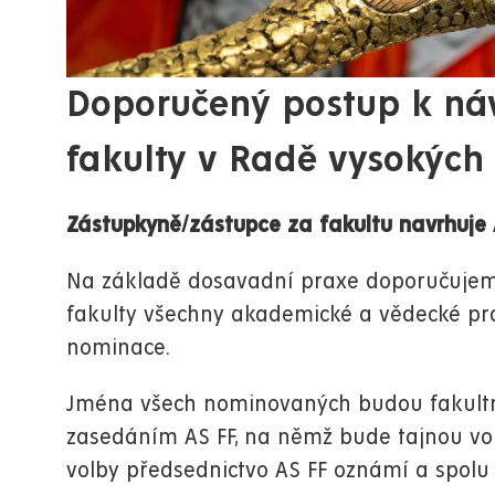
Doporučený postup k ná
fakulty v Radě vysokých 
Zástupkyně/zástupce za fakultu navrhuje 
Na základě dosavadní praxe doporučujeme
fakulty všechny akademické a vědecké pra
nominace.
Jména všech nominovaných budou fakult
zasedáním AS FF, na němž bude tajnou vol
volby předsednictvo AS FF oznámí a spol