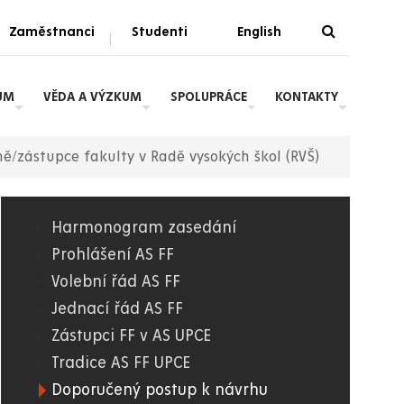
Zaměstnanci
Studenti
English
|
UM
VĚDA A VÝZKUM
SPOLUPRÁCE
KONTAKTY
/zástupce fakulty v Radě vysokých škol (RVŠ)
Harmonogram zasedání
06.
Prohlášení AS FF
Volební řád AS FF
FF
Jednací řád AS FF
Zástupci FF v AS UPCE
Tradice AS FF UPCE
Doporučený postup k návrhu