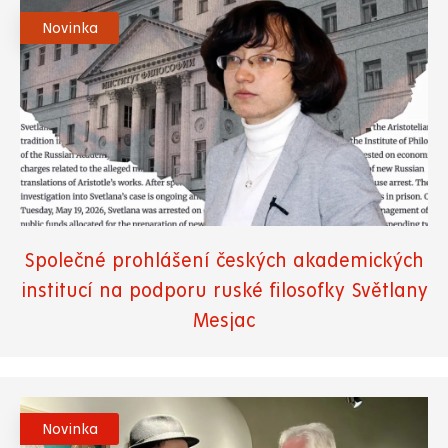
Novinka
Společné prohlášení českých akademických
institucí na podporu ruské filosofky Světlany
Mesjac
Novinka