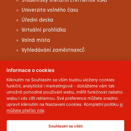
Studentský literární čtvrtletník liŠAJ
Univerzita volného času
Úřední deska
Virtuální prohlídka
Volná místa
Vyhledávání zaměstnanců
Informace o cookies
Kliknutím na Souhlasím se vším budou uloženy cookies
© 2023
Univerzita Pardubice
,
Studentská 95
,
funkční, analytické i marketingové - dokážeme vám tak
532 10
Pardubice 2
umožnit pohodlné používání webu, měřit funkčnost našeho
Telefon:
466 036 111, 466 036 112, 466 036 113
webu i vás cílit reklamou. Své preference můžete snadno
upravit kliknutím na Nastavení cookies. Kompletní politiku
si
,
Správce webu
RSS
můžete přečíst zde
.
ID datové schránky:
f5vj9hu
Prohlášení o přístupnosti
Souhlasím se vším