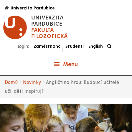
Přejít
Univerzita Pardubice
k
UNIVERZITA
hlavnímu
PARDUBICE
obsahu
FAKULTA
FILOZOFICKÁ
Login:
Zaměstnanci
Studenti
English
|
Menu
Domů
Novinky
Angličtina hrou: Budoucí učitelé
Drobečková
učí, děti inspirují
navigace