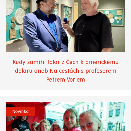
Kudy zamířil tolar z Čech k americkému
dolaru aneb Na cestách s profesorem
Petrem Vorlem
Novinka