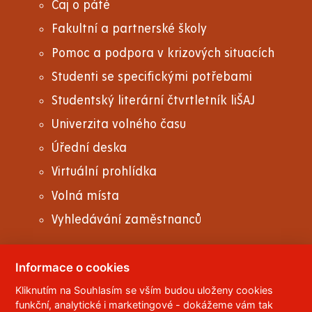
Čaj o páté
Fakultní a partnerské školy
Pomoc a podpora v krizových situacích
Studenti se specifickými potřebami
Studentský literární čtvrtletník liŠAJ
Univerzita volného času
Úřední deska
Virtuální prohlídka
Volná místa
Vyhledávání zaměstnanců
Informace o cookies
Kliknutím na Souhlasím se vším budou uloženy cookies
© 2023
Univerzita Pardubice
,
Studentská 95
,
funkční, analytické i marketingové - dokážeme vám tak