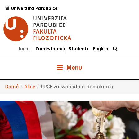
Přejít
Univerzita Pardubice
k
UNIVERZITA
hlavnímu
PARDUBICE
obsahu
FAKULTA
FILOZOFICKÁ
Login:
Zaměstnanci
Studenti
English
|
Menu
Domů
Akce
UPCE za svobodu a demokracii
Drobečková
navigace