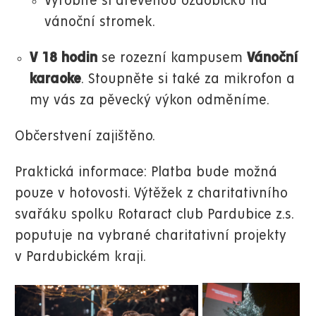
Vyrobíte si dřevěnou ozdobičku na
vánoční stromek.
V 18 hodin
se rozezní kampusem
Vánoční
karaoke
. Stoupněte si také za mikrofon a
my vás za pěvecký výkon odměníme.
Občerstvení zajištěno.
Praktická informace: Platba bude možná
pouze v hotovosti.
Výtěžek z charitativního
svařáku spolku Rotaract club Pardubice z.s.
poputuje na vybrané charitativní projekty
v Pardubickém kraji.