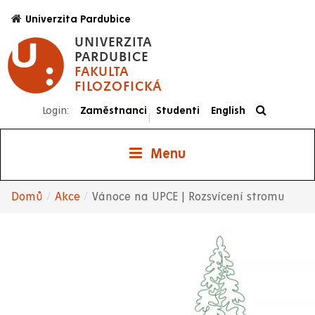
Přejít
Univerzita Pardubice
k
UNIVERZITA
hlavnímu
PARDUBICE
obsahu
FAKULTA
FILOZOFICKÁ
Login:
Zaměstnanci
Studenti
English
|
Menu
Domů
Akce
Vánoce na UPCE | Rozsvícení stromu
Drobečková
navigace