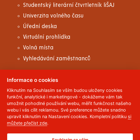
Studentský literární čtvrtletník liŠAJ
Univerzita volného času
Úřední deska
Virtuální prohlídka
Volná místa
Vyhledávání zaměstnanců
Informace o cookies
Kliknutím na Souhlasím se vším budou uloženy cookies
© 2023
Univerzita Pardubice
,
Studentská 95
,
funkční, analytické i marketingové - dokážeme vám tak
532 10
Pardubice 2
umožnit pohodlné používání webu, měřit funkčnost našeho
Telefon:
466 036 111, 466 036 112, 466 036 113
webu i vás cílit reklamou. Své preference můžete snadno
upravit kliknutím na Nastavení cookies. Kompletní politiku
si
,
Správce webu
RSS
můžete přečíst zde
.
ID datové schránky:
f5vj9hu
Prohlášení o přístupnosti
Souhlasím se vším