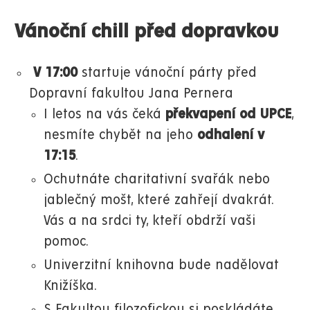
Vánoční chill před dopravkou
V 17:00
startuje vánoční párty před
Dopravní fakultou Jana Pernera
I letos na vás čeká
překvapení od UPCE
,
nesmíte chybět na jeho
odhalení v
17:15
.
Ochutnáte charitativní svařák nebo
jablečný mošt, které zahřejí dvakrát.
Vás a na srdci ty, kteří obdrží vaši
pomoc.
Univerzitní knihovna bude nadělovat
Knižíška.
S Fakultou filozofickou si poskládáte