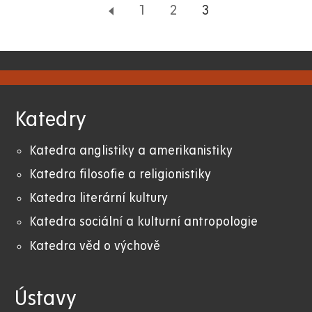
Page
1
Page
2
Aktuální
3
stránka
Katedry
Katedra anglistiky a amerikanistiky
K
atedra filosofie a religionistiky
Katedra literární kultury
Katedra sociální a kulturní antropologie
Katedra věd o výchově
Ústavy