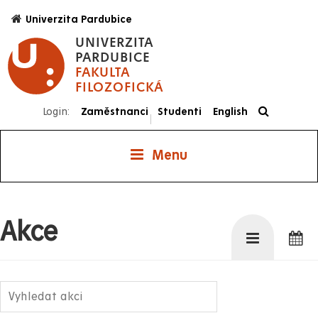
Přejít
Univerzita Pardubice
k
UNIVERZITA
hlavnímu
PARDUBICE
obsahu
FAKULTA
FILOZOFICKÁ
Login:
Zaměstnanci
Studenti
English
|
Menu
Akce