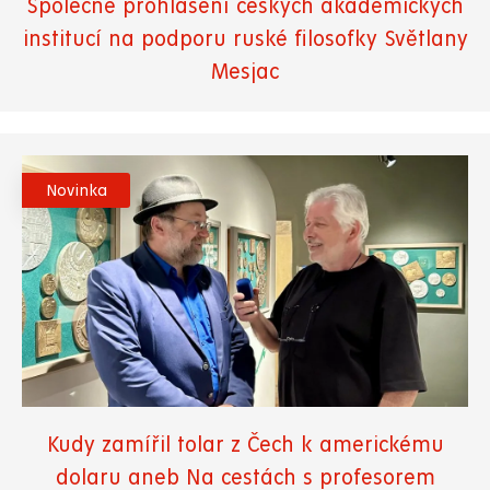
Společné prohlášení českých akademických
institucí na podporu ruské filosofky Světlany
Mesjac
Novinka
Kudy zamířil tolar z Čech k americkému
dolaru aneb Na cestách s profesorem