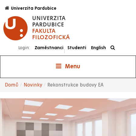
Přejít
Univerzita Pardubice
k
UNIVERZITA
hlavnímu
PARDUBICE
obsahu
FAKULTA
FILOZOFICKÁ
Login:
Zaměstnanci
Studenti
English
|
Menu
Domů
Novinky
Rekonstrukce budovy EA
Drobečková
navigace