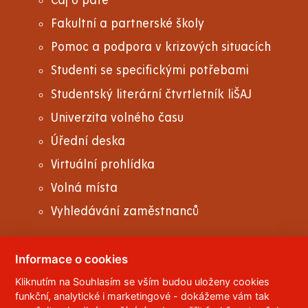
Čaj o páté
Fakultní a partnerské školy
Pomoc a podpora v krizových situacích
Studenti se specifickými potřebami
Studentský literární čtvrtletník liŠAJ
Univerzita volného času
Úřední deska
Virtuální prohlídka
Volná místa
Vyhledávání zaměstnanců
Informace o cookies
Kliknutím na Souhlasím se vším budou uloženy cookies
© 2023
Univerzita Pardubice
,
Studentská 95
,
funkční, analytické i marketingové - dokážeme vám tak
532 10
Pardubice 2