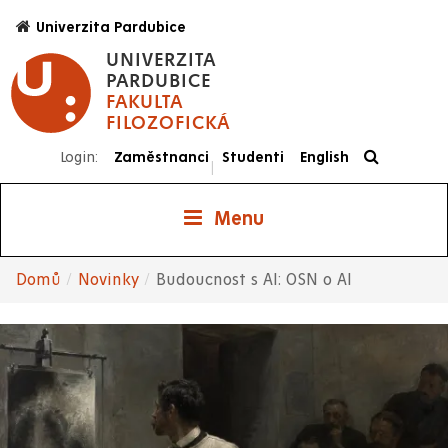
Přejít
Univerzita Pardubice
k
UNIVERZITA
hlavnímu
PARDUBICE
obsahu
FAKULTA
FILOZOFICKÁ
Login:
Zaměstnanci
Studenti
English
|
Menu
Domů
Novinky
Budoucnost s AI: OSN o AI
Drobečková
navigace