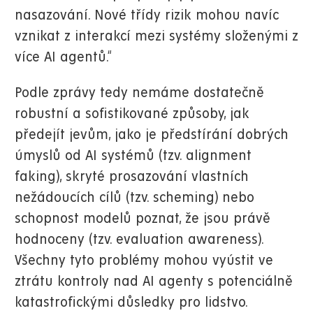
nasazování. Nové třídy rizik mohou navíc
vznikat z interakcí mezi systémy složenými z
více AI agentů.“
Podle zprávy tedy nemáme dostatečně
robustní a sofistikované způsoby, jak
předejít jevům, jako je předstírání dobrých
úmyslů od AI systémů (tzv. alignment
faking), skryté prosazování vlastních
nežádoucích cílů (tzv. scheming) nebo
schopnost modelů poznat, že jsou právě
hodnoceny (tzv. evaluation awareness).
Všechny tyto problémy mohou vyústit ve
ztrátu kontroly nad AI agenty s potenciálně
katastrofickými důsledky pro lidstvo.