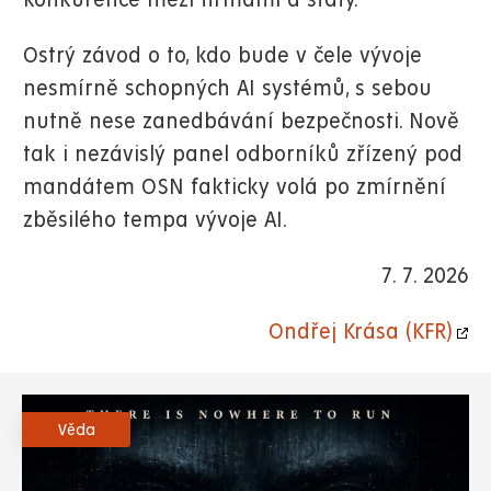
konkurence mezi firmami a státy.“
Ostrý závod o to, kdo bude v čele vývoje
nesmírně schopných AI systémů, s sebou
nutně nese zanedbávání bezpečnosti. Nově
tak i nezávislý panel odborníků zřízený pod
mandátem OSN fakticky volá po zmírnění
zběsilého tempa vývoje AI.
7. 7. 2026
Ondřej Krása (KFR)
Věda