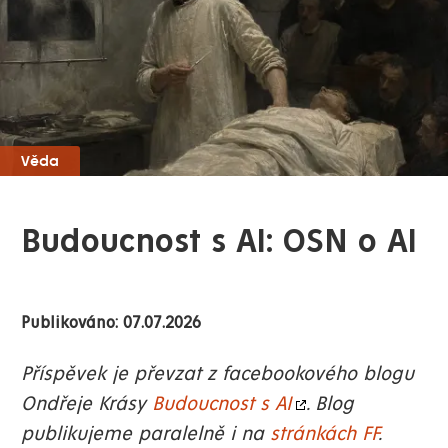
Věda
Budoucnost s AI: OSN o AI
Publikováno: 07.07.2026
Příspěvek je převzat z facebookového blogu
Ondřeje Krásy
Budoucnost s AI
. Blog
publikujeme paralelně i na
stránkách FF
.