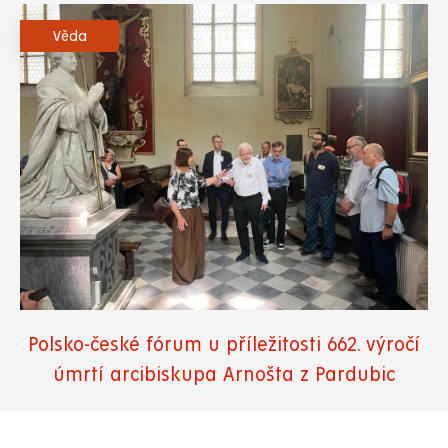
Věda
Polsko-české fórum u příležitosti 662. výročí
úmrtí arcibiskupa Arnošta z Pardubic