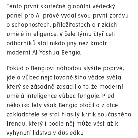
Tento první skutečně globální vědecký
panel pro AI právě vydal svou první zprávu
o schopnostech, příležitostech a rizicích
umělé inteligence. V čele týmu čtyřiceti
odborníků stál nikdo jiný než kmotr
moderní AI Yoshua Bengio.
Pokud o Bengiovi náhodou slyšíte poprvé,
jde o vůbec nejcitovanějšího vědce světa,
který se zásadně zasadil o to, že moderní
umělá inteligence vůbec funguje. Před
několika lety však Bengio otočil a z otce
zakladatele se stal hlasitý kritik současného
trendu, který i podle něj může vést až k
vyhynutí lidstva v důsledku