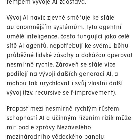
tempem vývoje AI zaostává.“
Vývoj AI navíc zjevně směřuje ke stále
autonomnějším systémům. Tyto agentní
umělé inteligence, často fungující jako celé
sítě AI agentů, nepotřebují ke svému běhu
průběžné lidské zásahy a dokážou operovat
nesmírně rychle. Zároveň se stále více
podílejí na vývoji dalších generací AI, a
mohou tak urychlovat i svůj vlastní další
vývoj (tzv. recursive self-improvement).
Propast mezi nesmírně rychlým růstem
schopností AI a účinným řízením rizik může
mít podle zprávy Nezávislého
mezinárodního vědeckého panelu