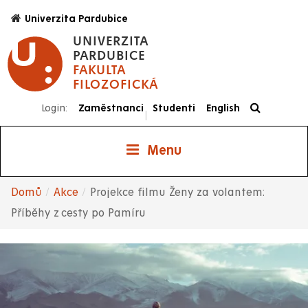
Přejít
Univerzita Pardubice
k
UNIVERZITA
hlavnímu
PARDUBICE
obsahu
FAKULTA
FILOZOFICKÁ
Login:
Zaměstnanci
Studenti
English
|
Menu
Domů
Akce
Projekce filmu Ženy za volantem:
Drobečková
Příběhy z cesty po Pamíru
navigace