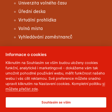
Univerzita volného času
Úřední deska
Virtuální prohlídka
Volná místa
Vyhledávání zaměstnanců
Informace o cookies
Kliknutím na Souhlasím se vším budou uloženy cookies
© 2023
Univerzita Pardubice
,
Studentská 95
,
funkční, analytické i marketingové - dokážeme vám tak
532 10
Pardubice 2
umožnit pohodlné používání webu, měřit funkčnost našeho
Telefon:
466 036 111, 466 036 112, 466 036 113
webu i vás cílit reklamou. Své preference můžete snadno
upravit kliknutím na Nastavení cookies. Kompletní politiku
si
,
Správce webu
RSS
můžete přečíst zde
.
ID datové schránky:
f5vj9hu
Prohlášení o přístupnosti
Souhlasím se vším