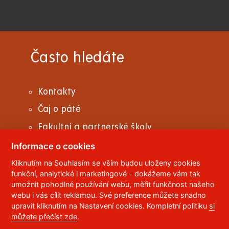
Často hledáte
Kontakty
Čaj o páté
Fakultní a partnerské školy
Pomoc a podpora v krizových situacích
Informace o cookies
Studenti se specifickými potřebami
Kliknutím na Souhlasím se vším budou uloženy cookies
funkční, analytické i marketingové - dokážeme vám tak
Studentský literární čtvrtletník liŠAJ
umožnit pohodlné používání webu, měřit funkčnost našeho
webu i vás cílit reklamou. Své preference můžete snadno
Univerzita volného času
upravit kliknutím na Nastavení cookies. Kompletní politiku
si
Úřední deska
můžete přečíst zde
.