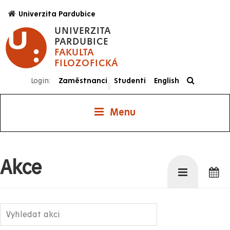
Přejít
Univerzita Pardubice
k
UNIVERZITA
hlavnímu
PARDUBICE
obsahu
FAKULTA
FILOZOFICKÁ
Login:
Zaměstnanci
Studenti
English
|
Menu
Akce