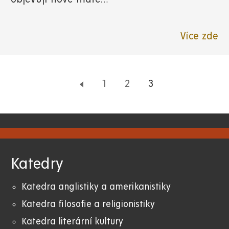
Více zde
Page
1
Page
2
Aktuální
3
stránka
Katedry
Katedra anglistiky a amerikanistiky
K
atedra filosofie a religionistiky
Katedra literární kultury