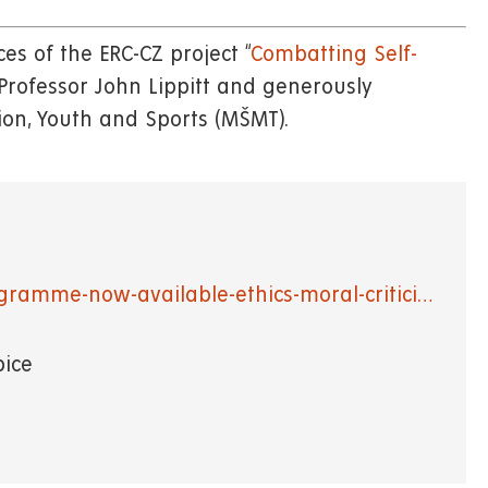
es of the ERC-CZ project “
Combatting Self-
y Professor John Lippitt and generously
ion, Youth and Sports (MŠMT).
ogramme-now-available-ethics-moral-critici…
bice