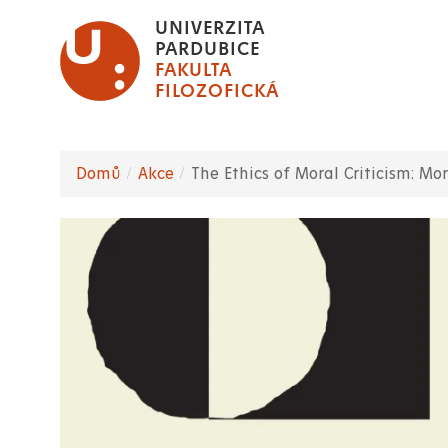
Přejít
UNIVERZITA
k
PARDUBICE
FAKULTA
hlavnímu
FILOZOFICKÁ
obsahu
Domů
Akce
The Ethics of Moral Criticism: M
Drobečková
navigace