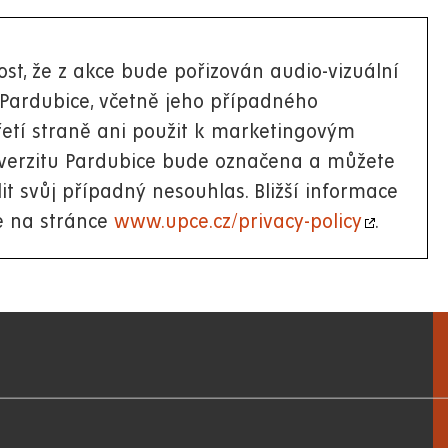
st, že z akce bude pořizován audio-vizuální
 Pardubice, včetně jeho případného
etí straně ani použit k marketingovým
iverzitu Pardubice bude označena a můžete
lit svůj případný nesouhlas. Bližší informace
e na stránce
www.upce.cz/privacy-policy
.