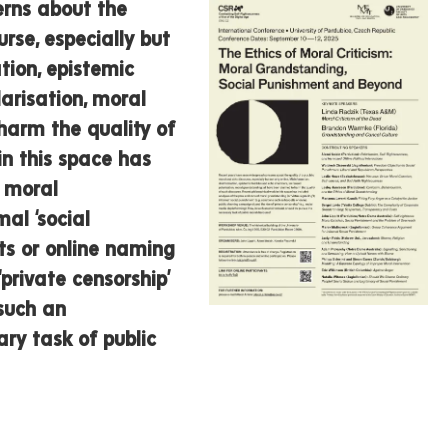
rns about the
urse, especially but
tion, epistemic
arisation, moral
harm the quality of
in this space has
f moral
mal ‘social
ts or online naming
private censorship’
 such an
ry task of public