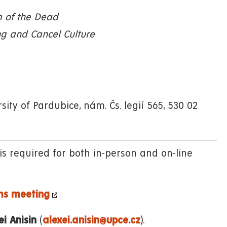
m of the Dead
g and Cancel Culture
sity of Pardubice, nám. Čs. legií 565, 530 02
 is required for both in-person and on-line
ms meeting
ei Anisin
(
alexei.anisin@upce.cz
).