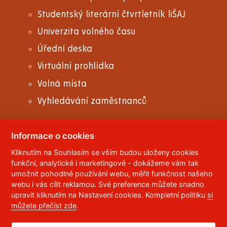
Studentský literární čtvrtletník liŠAJ
Univerzita volného času
Úřední deska
Virtuální prohlídka
Volná místa
Vyhledávání zaměstnanců
Informace o cookies
Kliknutím na Souhlasím se vším budou uloženy cookies
© 2023
Univerzita Pardubice
,
Studentská 95
,
funkční, analytické i marketingové - dokážeme vám tak
532 10
Pardubice 2
umožnit pohodlné používání webu, měřit funkčnost našeho
Telefon:
466 036 111, 466 036 112, 466 036 113
webu i vás cílit reklamou. Své preference můžete snadno
upravit kliknutím na Nastavení cookies. Kompletní politiku
si
,
Správce webu
RSS
můžete přečíst zde
.
ID datové schránky:
f5vj9hu