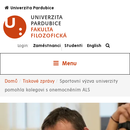
Přejít
Univerzita Pardubice
k
UNIVERZITA
hlavnímu
PARDUBICE
obsahu
FAKULTA
FILOZOFICKÁ
Login:
Zaměstnanci
Studenti
English
|
Menu
Domů
Tiskové zprávy
Sportovní výzva univerzity
Drobečková
pomohla kolegovi s onemocněním ALS
navigace