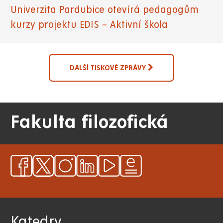
Univerzita Pardubice otevírá pedagogům
kurzy projektu EDIS – Aktivní škola
DALŠÍ TISKOVÉ ZPRÁVY
Fakulta filozofická
Katedry