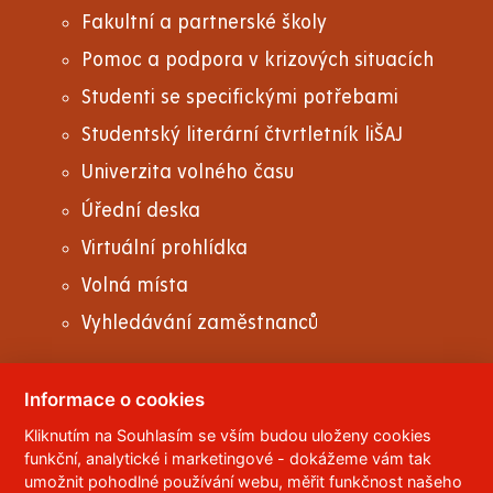
Fakultní a partnerské školy
Pomoc a podpora v krizových situacích
Studenti se specifickými potřebami
Studentský literární čtvrtletník liŠAJ
Univerzita volného času
Úřední deska
Virtuální prohlídka
Volná místa
Vyhledávání zaměstnanců
Informace o cookies
Kliknutím na Souhlasím se vším budou uloženy cookies
© 2023
Univerzita Pardubice
,
Studentská 95
,
funkční, analytické i marketingové - dokážeme vám tak
532 10
Pardubice 2
umožnit pohodlné používání webu, měřit funkčnost našeho