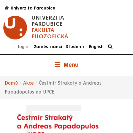
Přejít
Univerzita Pardubice
k
UNIVERZITA
hlavnímu
PARDUBICE
obsahu
FAKULTA
FILOZOFICKÁ
Login:
Zaměstnanci
Studenti
English
|
Menu
Domů
Akce
Čestmír Strakatý a Andreas
Drobečková
Papadopulos na UPCE
navigace