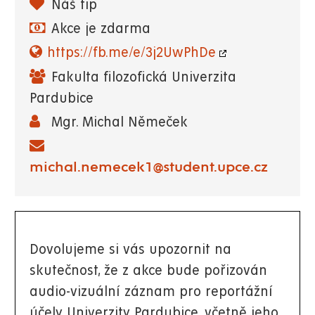
Náš tip
Akce je zdarma
https://fb.me/e/3j2UwPhDe
Fakulta filozofická Univerzita
Pardubice
Mgr. Michal Němeček
michal.nemecek1@student.upce.cz
Dovolujeme si vás upozornit na
skutečnost, že z akce bude pořizován
audio-vizuální záznam pro reportážní
účely Univerzity Pardubice, včetně jeho