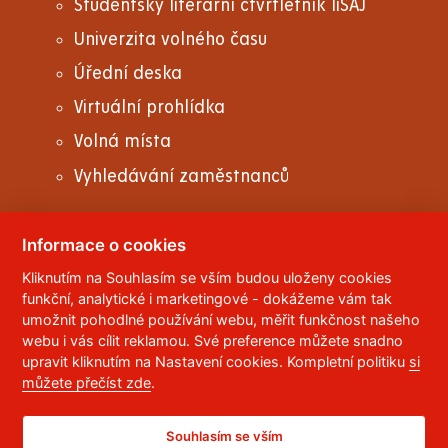
Studentský literární čtvrtletník liŠAJ
Univerzita volného času
Úřední deska
Virtuální prohlídka
Volná místa
Vyhledávání zaměstnanců
Informace o cookies
Kliknutím na Souhlasím se vším budou uloženy cookies
© 2023
Univerzita Pardubice
,
Studentská 95
,
funkční, analytické i marketingové - dokážeme vám tak
532 10
Pardubice 2
umožnit pohodlné používání webu, měřit funkčnost našeho
Telefon:
466 036 111, 466 036 112, 466 036 113
webu i vás cílit reklamou. Své preference můžete snadno
upravit kliknutím na Nastavení cookies. Kompletní politiku
si
,
Správce webu
RSS
můžete přečíst zde
.
ID datové schránky:
f5vj9hu
Prohlášení o přístupnosti
Souhlasím se vším