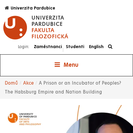
Přejít
Univerzita Pardubice
k
UNIVERZITA
hlavnímu
PARDUBICE
obsahu
FAKULTA
FILOZOFICKÁ
Login:
Zaměstnanci
Studenti
English
|
Menu
Domů
Akce
A Prison or an Incubator of Peoples?
Drobečková
The Habsburg Empire and Nation Building
navigace