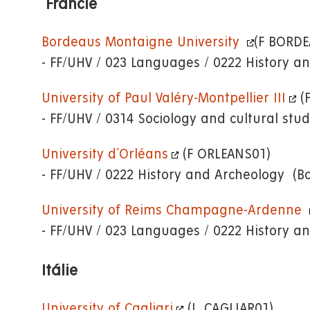
Francie
Bordeaus Montaigne University
(F BORDE
- FF/UHV / 023 Languages / 0222 History a
University of Paul Valéry-Montpellier III
(
- FF/UHV / 0314 Sociology and cultural stu
University d´Orléans
(F ORLEANS01)
- FF/UHV / 0222 History and Archeology (B
University of Reims Champagne-Ardenne
- FF/UHV / 023 Languages / 0222 History a
Itálie
University of Cagliari
(I CAGLIAR01)