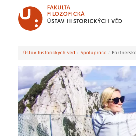
Přejít
FAKULTA
k
FILOZOFICKÁ
ÚSTAV HISTORICKÝCH VĚD
hlavnímu
obsahu
Ústav historických věd
Spolupráce
Partnerské
Drobečková
navigace