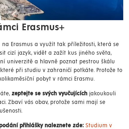
rámci Erasmus+
a Erasmus a využít tak příležitosti, která se
 cizí jazyk, vidět a zažít kus jiného světa,
ní univerzitě a hlavně poznat pestrou škálu
které při studiu v zahraničí potkáte. Protože to
kolikaměsíční pobyt v rámci Erasmu.
háte,
zeptejte se svých vyučujících
jakoukouli
ci. Zbaví vás obav, protože sami mají se
ušenosti.
 podání přihlášky naleznete zde:
Studium v