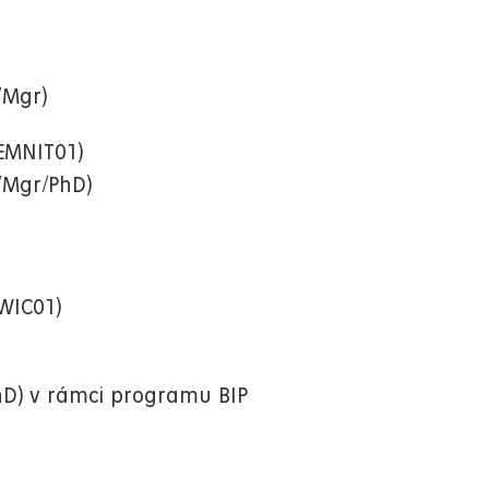
c/Mgr)
EMNIT01)
c/Mgr/PhD)
WIC01)
hD) v rámci programu BIP