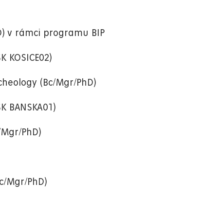
D) v rámci programu BIP
SK KOSICE02)
rcheology (Bc/Mgr/PhD)
K BANSKA01)
c/Mgr/PhD)
Bc/Mgr/PhD)