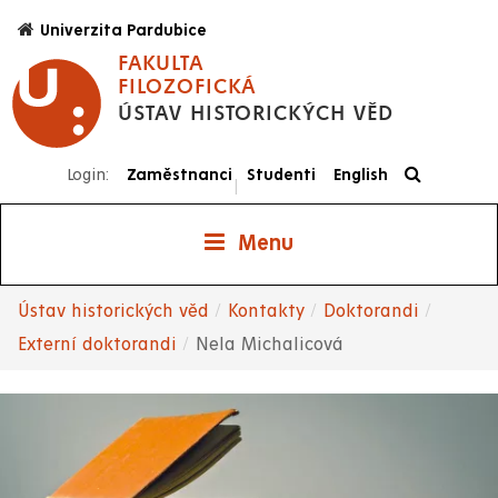
Přejít
Univerzita Pardubice
k
FAKULTA
hlavnímu
FILOZOFICKÁ
obsahu
ÚSTAV HISTORICKÝCH VĚD
Login:
Zaměstnanci
Studenti
English
|
Menu
Ústav historických věd
Kontakty
Doktorandi
Drobečková
Externí doktorandi
Nela Michalicová
navigace