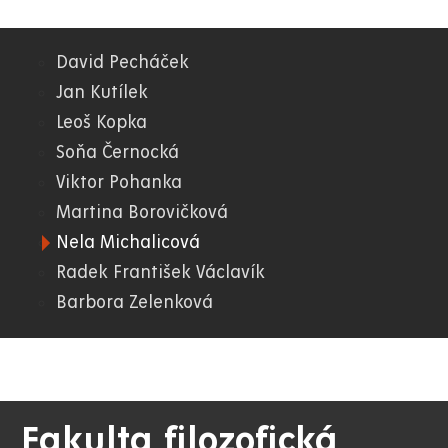
David Pecháček
06.
Jan Kutílek
Leoš Kopka
FF
Soňa Černocká
Viktor Pohanka
Martina Borovičková
Nela Michalicová
Radek František Václavík
Barbora Zelenková
Fakulta filozofická