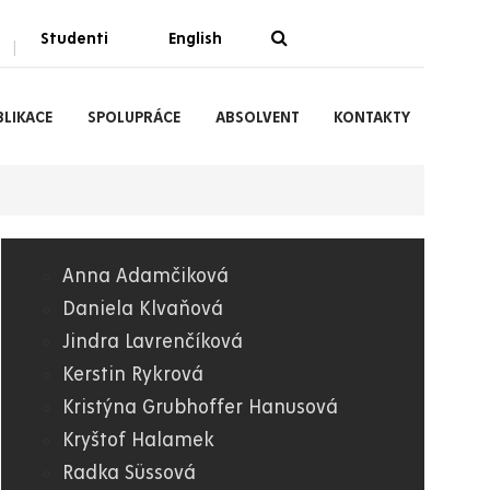
Studenti
English
|
BLIKACE
SPOLUPRÁCE
ABSOLVENT
KONTAKTY
Anna Adamčiková
06.
Daniela Klvaňová
Jindra Lavrenčíková
FF
Kerstin Rykrová
Kristýna Grubhoffer Hanusová
Kryštof Halamek
Radka Süssová