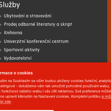
Služby
Ubytování a stravování
Prodej odborné literatury a skript
Knihovna
Univerzitní konferenční centrum
Sportovní aktivity
Vydavatelství
E-shop
ormace o cookies
nutím na Souhlasím se vším budou uloženy cookies funkční, analytic
etingové - dokážeme vám tak umožnit pohodlné používání webu,
 95
,
532 10
Pardubice 2
t funkčnost našeho webu i vás cílit reklamou. Své preference může
no upravit kliknutím na Nastavení cookies. Kompletní politiku
si mů
6 113
íst zde
.