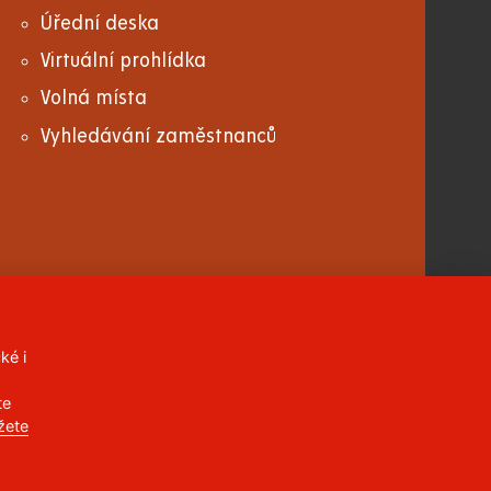
Úřední deska
Virtuální prohlídka
Volná místa
Vyhledávání zaměstnanců
ké i
CC BY-NC-ND 4.0 CZ
te
žete