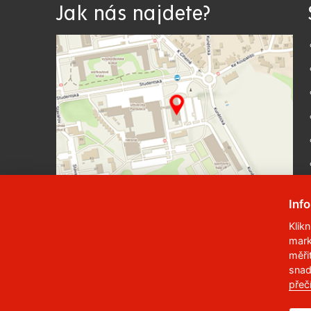
Jak nás najdete?
Inf
Klik
mark
© 2023
Univerzita Pardubice
,
Studentská
měři
snad
Telefon:
466 036 111, 466 036 112, 466 03
přeč
,
Správce webu
RSS